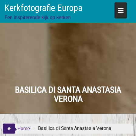
Skip
Kerkfotografie Europa
to
content
Een inspirerende kijk op kerken
BASILICA DI SANTA ANASTASIA
VERONA
Basilica di Santa Anastasia Verona
Home