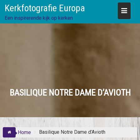
Skip
Kerkfotografie Europa
to
content
Een inspirerende kijk op kerken
BASILIQUE NOTRE DAME D’AVIOTH
Basilique Notre Dame d’Avioth
Home