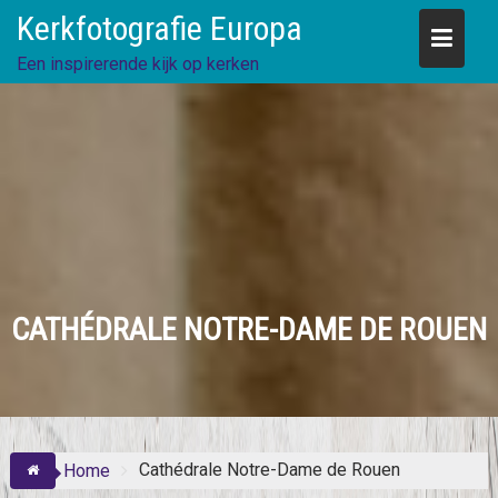
Skip
Kerkfotografie Europa
to
content
Een inspirerende kijk op kerken
CATHÉDRALE NOTRE-DAME DE ROUEN
Cathédrale Notre-Dame de Rouen
Home