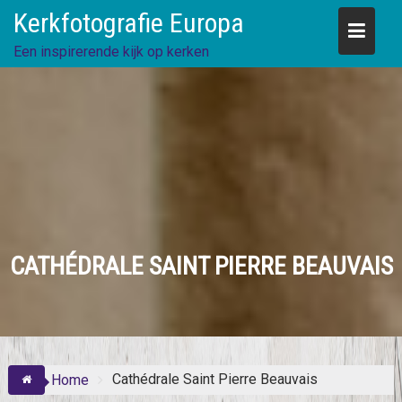
Skip
Kerkfotografie Europa
to
content
Een inspirerende kijk op kerken
CATHÉDRALE SAINT PIERRE BEAUVAIS
Cathédrale Saint Pierre Beauvais
Home