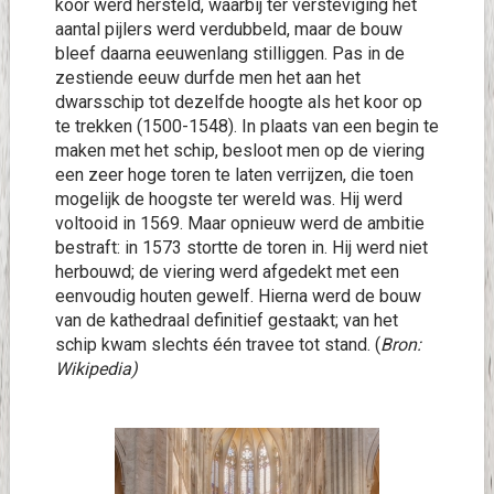
koor werd hersteld, waarbij ter versteviging het
aantal pijlers werd verdubbeld, maar de bouw
bleef daarna eeuwenlang stilliggen. Pas in de
zestiende eeuw durfde men het aan het
dwarsschip tot dezelfde hoogte als het koor op
te trekken (1500-1548). In plaats van een begin te
maken met het schip, besloot men op de viering
een zeer hoge toren te laten verrijzen, die toen
mogelijk de hoogste ter wereld was. Hij werd
voltooid in 1569. Maar opnieuw werd de ambitie
bestraft: in 1573 stortte de toren in. Hij werd niet
herbouwd; de viering werd afgedekt met een
eenvoudig houten gewelf. Hierna werd de bouw
van de kathedraal definitief gestaakt; van het
schip kwam slechts één travee tot stand. (
Bron:
Wikipedia)