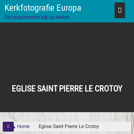
Skip
Kerkfotografie Europa
to
content
Een inspirerende kijk op kerken
EGLISE SAINT PIERRE LE CROTOY
Home
Eglise Saint Pierre Le Crotoy