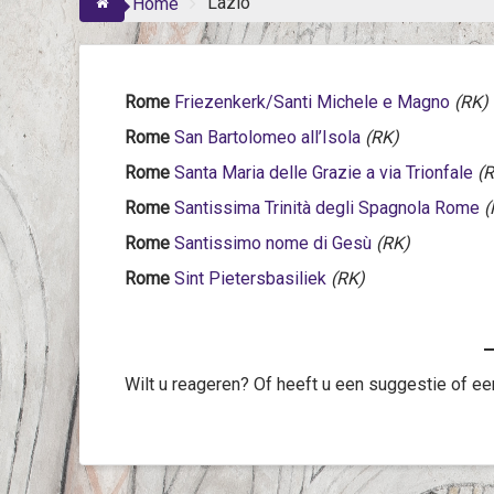
Lazio
Home
Rome
Friezenkerk/Santi Michele e Magno
(RK)
Rome
San Bartolomeo all’Isola
(RK)
Rome
Santa Maria delle Grazie a via Trionfale
(R
Rome
Santissima Trinità degli Spagnola Rome
(
Rome
Santissimo nome di Gesù
(RK)
Rome
Sint Pietersbasiliek
(RK)
Wilt u reageren? Of heeft u een suggestie of ee