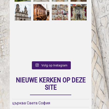
Volg op Instagram
NIEUWE KERKEN OP DEZE
SITE
църква Света София