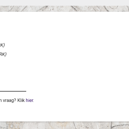
K)
RK)
n vraag? Klik
hier
.