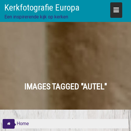
Skip
Kerkfotografie Europa
to
content
Een inspirerende kijk op kerken
IMAGES TAGGED "AUTEL"
Home