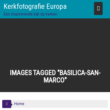
Skip
Kerkfotografie Europa
to
content
Een inspirerende kijk op kerken
IMAGES TAGGED "BASILICA-SAN-
MARCO"
Home