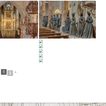
1
►
2