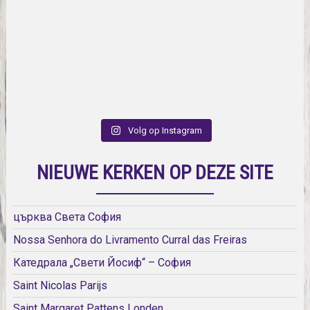
Volg op Instagram
NIEUWE KERKEN OP DEZE SITE
църква Света София
Nossa Senhora do Livramento Curral das Freiras
Катедрала „Свети Йосиф“ – София
Saint Nicolas Parijs
Saint Margaret Pattens Londen