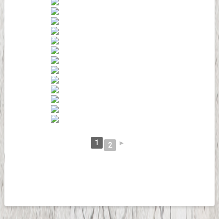
1
►
2