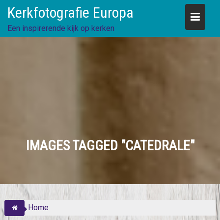
Skip
Kerkfotografie Europa
to
content
Een inspirerende kijk op kerken
IMAGES TAGGED "CATEDRALE"
Home