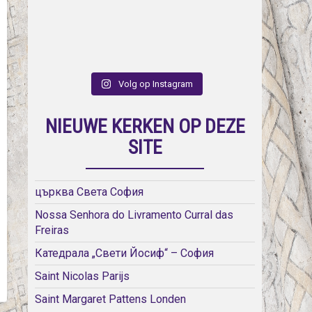
Volg op Instagram
NIEUWE KERKEN OP DEZE
SITE
църква Света София
Nossa Senhora do Livramento Curral das
Freiras
Катедрала „Свети Йосиф“ – София
Saint Nicolas Parijs
Saint Margaret Pattens Londen