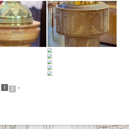
1
►
2