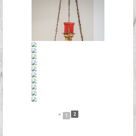
◄
2
1