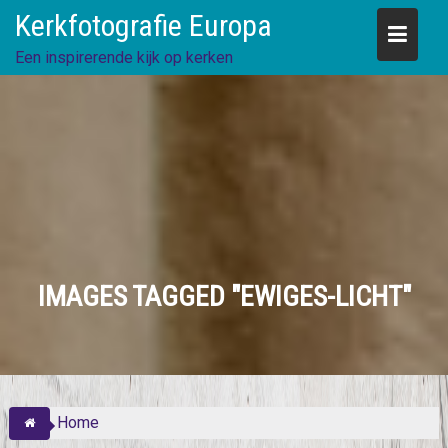
Skip
Kerkfotografie Europa
to
content
Een inspirerende kijk op kerken
IMAGES TAGGED "EWIGES-LICHT"
Home