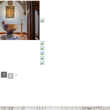
1
►
2