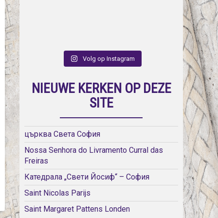
Volg op Instagram
NIEUWE KERKEN OP DEZE
SITE
църква Света София
Nossa Senhora do Livramento Curral das
Freiras
Катедрала „Свети Йосиф“ – София
Saint Nicolas Parijs
Saint Margaret Pattens Londen