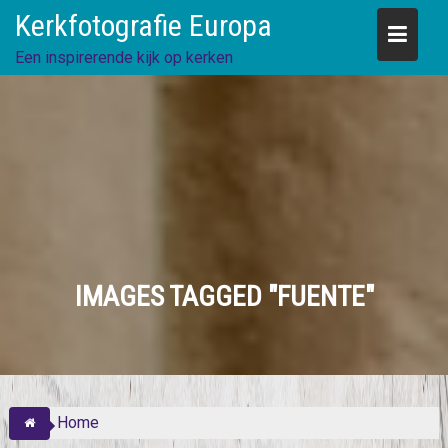
Skip
Kerkfotografie Europa
to
content
Een inspirerende kijk op kerken
IMAGES TAGGED "FUENTE"
Home