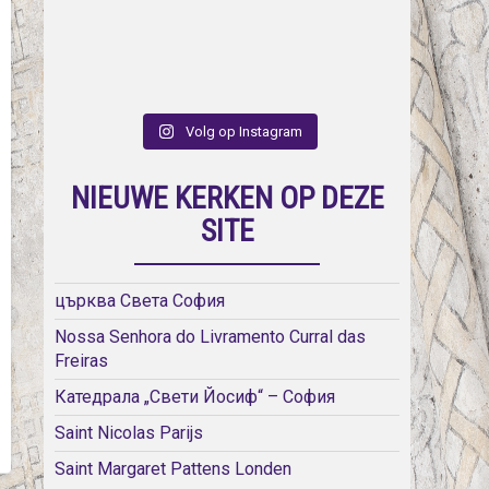
Volg op Instagram
NIEUWE KERKEN OP DEZE
SITE
църква Света София
Nossa Senhora do Livramento Curral das
Freiras
Катедрала „Свети Йосиф“ – София
Saint Nicolas Parijs
Saint Margaret Pattens Londen