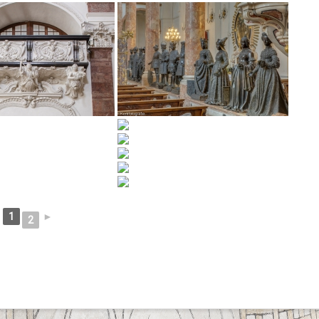
1
►
2