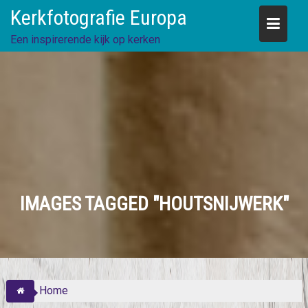
Skip
Kerkfotografie Europa
to
content
Een inspirerende kijk op kerken
IMAGES TAGGED "HOUTSNIJWERK"
Home