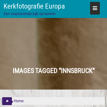
Skip
Kerkfotografie Europa
to
content
Een inspirerende kijk op kerken
IMAGES TAGGED "INNSBRUCK"
Home