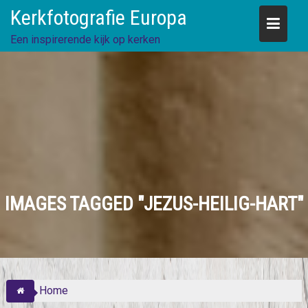
Skip
Kerkfotografie Europa
to
content
Een inspirerende kijk op kerken
IMAGES TAGGED "JEZUS-HEILIG-HART"
Home