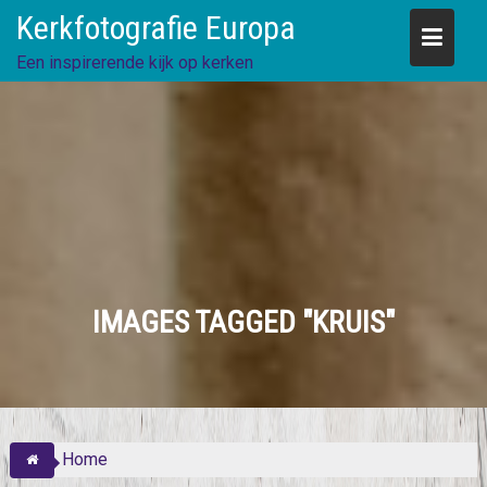
Skip
Kerkfotografie Europa
to
content
Een inspirerende kijk op kerken
IMAGES TAGGED "KRUIS"
Home