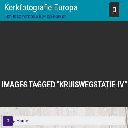
Skip
Kerkfotografie Europa
to
content
Een inspirerende kijk op kerken
IMAGES TAGGED "KRUISWEGSTATIE-IV"
Home