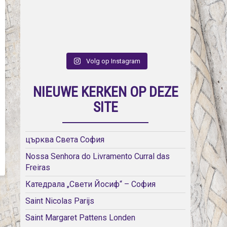
Volg op Instagram
NIEUWE KERKEN OP DEZE
SITE
църква Света София
Nossa Senhora do Livramento Curral das
Freiras
Катедрала „Свети Йосиф“ – София
Saint Nicolas Parijs
Saint Margaret Pattens Londen