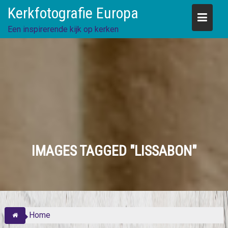
Skip
Kerkfotografie Europa
to
content
Een inspirerende kijk op kerken
IMAGES TAGGED "LISSABON"
Home