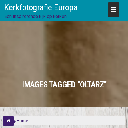
Skip
Kerkfotografie Europa
to
content
Een inspirerende kijk op kerken
IMAGES TAGGED "OLTARZ"
Home