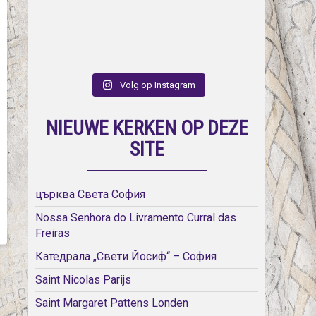
Volg op Instagram
NIEUWE KERKEN OP DEZE
SITE
църква Света София
Nossa Senhora do Livramento Curral das
Freiras
Катедрала „Свети Йосиф“ – София
Saint Nicolas Parijs
Saint Margaret Pattens Londen