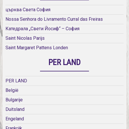
църква Света София
Nossa Senhora do Livramento Curral das Freiras
Катедрала „Свети Йосиф“ – София
Saint Nicolas Parijs
Saint Margaret Pattens Londen
PER LAND
PER LAND
België
Bulgarije
Duitsland
Engeland
Frankrijk