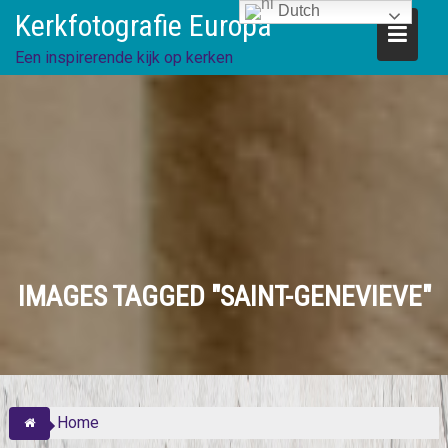
Skip
Dutch
Kerkfotografie Europa
to
content
Een inspirerende kijk op kerken
IMAGES TAGGED "SAINT-GENEVIEVE"
Home