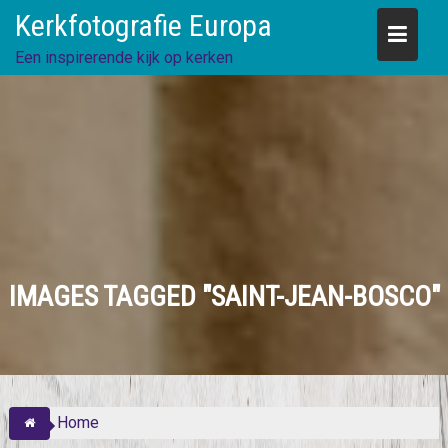
Skip
Kerkfotografie Europa
to
content
Een inspirerende kijk op kerken
IMAGES TAGGED "SAINT-JEAN-BOSCO"
Home