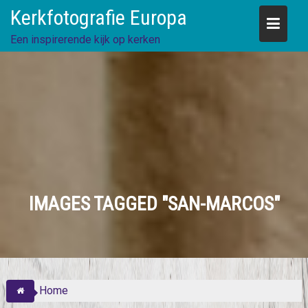
Skip
Kerkfotografie Europa
to
content
Een inspirerende kijk op kerken
IMAGES TAGGED "SAN-MARCOS"
Home