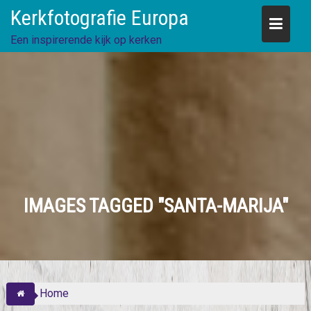
Skip
Kerkfotografie Europa
to
content
Een inspirerende kijk op kerken
IMAGES TAGGED "SANTA-MARIJA"
Home