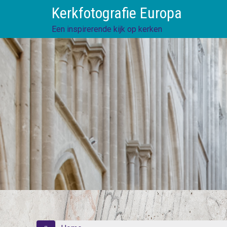
Skip
Kerkfotografie Europa
to
content
Een inspirerende kijk op kerken