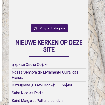
Volg op Instagram
NIEUWE KERKEN OP DEZE
SITE
църква Света София
Nossa Senhora do Livramento Curral das
Freiras
Катедрала „Свети Йосиф“ – София
Saint Nicolas Parijs
Saint Margaret Pattens Londen