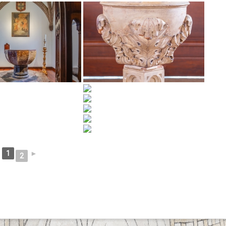
1
►
2