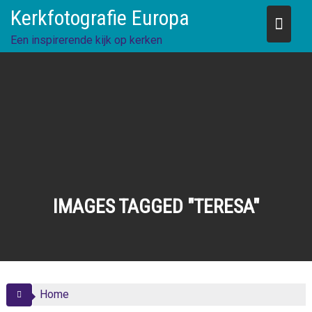
Skip
Kerkfotografie Europa
to
content
Een inspirerende kijk op kerken
IMAGES TAGGED "TERESA"
Home