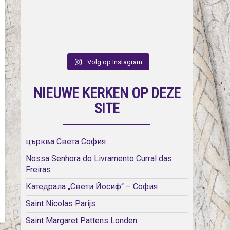
Volg op Instagram
NIEUWE KERKEN OP DEZE
SITE
църква Света София
Nossa Senhora do Livramento Curral das
Freiras
Катедрала „Свети Йосиф“ – София
Saint Nicolas Parijs
Saint Margaret Pattens Londen