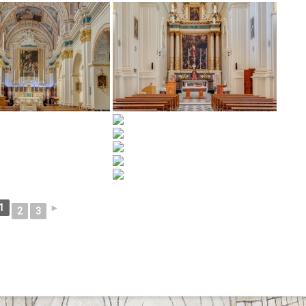
1
►
2
3