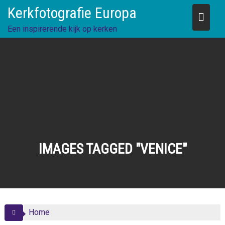
Skip
Kerkfotografie Europa
to
content
Een inspirerende kijk op kerken
IMAGES TAGGED "VENICE"
Home