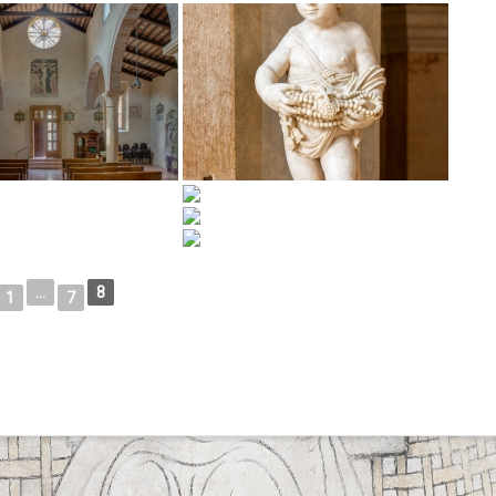
...
8
1
7