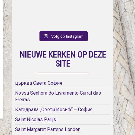
Volg op Instagram
NIEUWE KERKEN OP DEZE
SITE
църква Света София
Nossa Senhora do Livramento Curral das
Freiras
Катедрала „Свети Йосиф“ – София
Saint Nicolas Parijs
Saint Margaret Pattens Londen