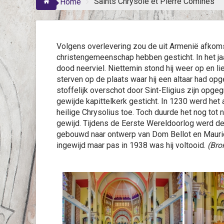
Saints Chrysole et Pierre Comines
Home
Volgens overlevering zou de uit Armenië afkom
christengemeenschap hebben gesticht. In het jaar
dood neerviel. Niettemin stond hij weer op en li
sterven op de plaats waar hij een altaar had opg
stoffelijk overschot door Sint-Eligius zijn opg
gewijde kapittelkerk gesticht. In 1230 werd het
heilige Chrysolius toe. Toch duurde het nog tot 
gewijd. Tijdens de Eerste Wereldoorlog werd d
gebouwd naar ontwerp van Dom Bellot en Maurice
ingewijd maar pas in 1938 was hij voltooid.
(Bro