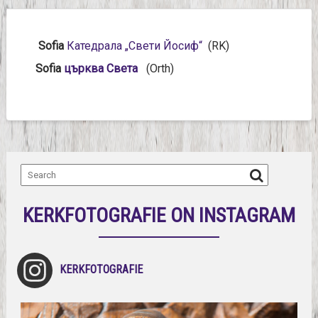
Sofia
Катедрала „Свети Йосиф“
(RK)
Sofia
църкв
а Света
(Orth)
KERKFOTOGRAFIE ON INSTAGRAM
KERKFOTOGRAFIE