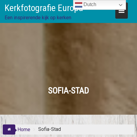
Skip
Dutch
Kerkfotografie Europa
to
content
Een inspirerende kijk op kerken
SOFIA-STAD
Sofia-Stad
Home