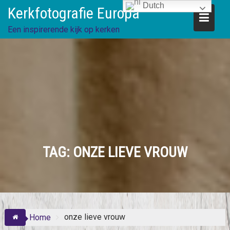
Skip
Dutch
Kerkfotografie Europa
to
content
Een inspirerende kijk op kerken
TAG:
ONZE LIEVE VROUW
onze lieve vrouw
Home