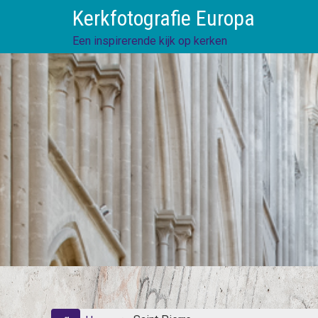
Skip
Kerkfotografie Europa
to
content
Een inspirerende kijk op kerken