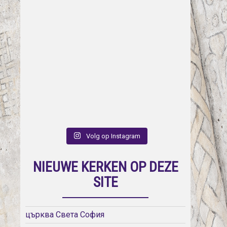
Volg op Instagram
NIEUWE KERKEN OP DEZE
SITE
църква Света София