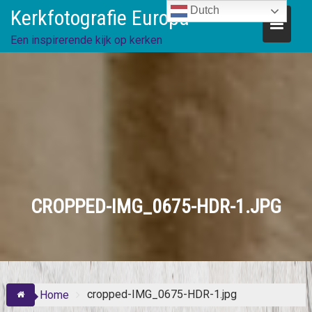
Skip
Dutch
Kerkfotografie Europa
to
content
Een inspirerende kijk op kerken
CROPPED-IMG_0675-HDR-1.JPG
cropped-IMG_0675-HDR-1.jpg
Home